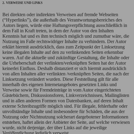
2. VERWEISE UND LINKS
Bei direkten oder indirekten Verweisen auf fremde Webseiten
(“Hyperlinks”), die außerhalb des Verantwortungsbereiches des
Autors liegen, würde eine Haftungsverpflichtung ausschließlich in
dem Fall in Kraft treten, in dem der Autor von den Inhalten
Kenntnis hat und es ihm technisch möglich und zumutbar wäre, die
Nutzung im Falle rechtswidriger Inhalte zu verhindern. Der Autor
erklärt hiermit ausdrücklich, dass zum Zeitpunkt der Linksetzung
keine illegalen Inhalte auf den zu verlinkenden Seiten erkennbar
waren. Auf die aktuelle und zukünftige Gestaltung, die Inhalte oder
die Urheberschaft der verlinkten/verknüpften Seiten hat der Autor
keinerlei Einfluss. Deshalb distanziert er sich hiermit ausdrücklich
von allen Inhalten aller verlinkten /verknüpften Seiten, die nach der
Linksetzung verändert wurden. Diese Feststellung gilt für alle
innerhalb des eigenen Internetangebotes gesetzten Links und
Verweise sowie für Fremdeinträge in vom Autor eingerichteten
Gästebüchern, Diskussionsforen, Linkverzeichnissen, Mailinglisten
und in allen anderen Formen von Datenbanken, auf deren Inhalt
externe Schreibzugriffe möglich sind. Für illegale, fehlerhafte oder
unvollständige Inhalte und insbesondere für Schäden, die aus der
Nutzung oder Nichtnutzung solcherart dargebotener Informationen
entstehen, haftet allein der Anbieter der Seite, auf welche verwiesen
wurde, nicht derjenige, der über Links auf die jeweilige
Veröffentlichung lediglich verweist.