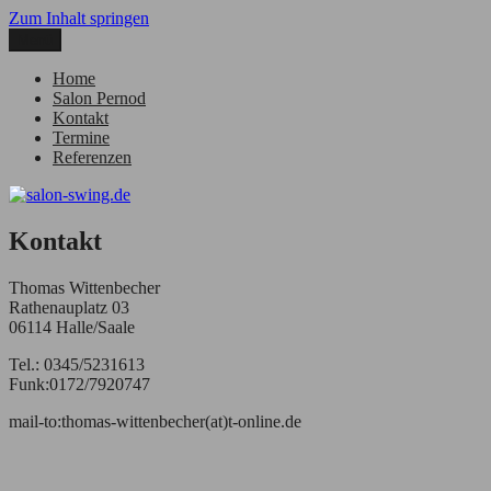
Zum Inhalt springen
Menü
salon-swing.de
swing. latin. lounge.
Home
Salon Pernod
Kontakt
Termine
Referenzen
Kontakt
Thomas Wittenbecher
Rathenauplatz 03
06114 Halle/Saale
Tel.: 0345/5231613
Funk:0172/7920747
mail-
to:thomas-
wittenbecher(at)t-
online.de